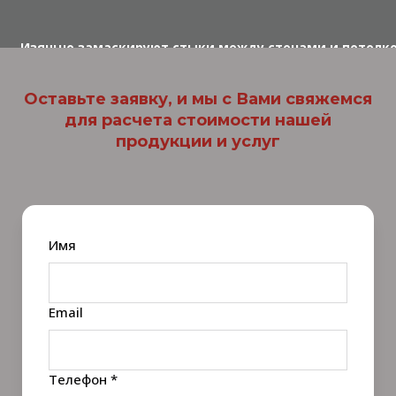
стиль вашего пространства в осо
Изящно замаскируют стыки между стенами и потолком
Оставьте заявку, и мы с Вами свяжемся
для расчета стоимости нашей
продукции и услуг
Имя
Email
Телефон *