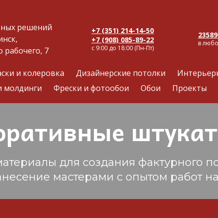
рных решений
+7 (351) 214-14-50
23589
инск,
+7 (908) 085-89-22
в люб
с 9:00 до 18:00 (Пн-Пт)
о рабочего, 7
аски и колеровка
Дизайнерские потолки
Интерьер
и молдинги
Фрески и фотообои
Обои
Проекты
оративные штукат
атериалы для создания фактурного п
есение мастерами с опытом работ на 