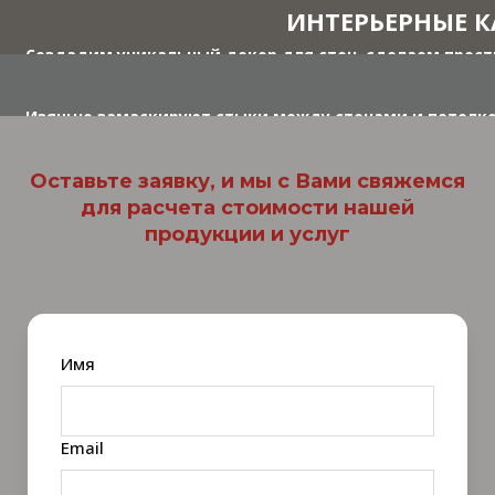
Можно встроить светодиодную подсветку, совмести
ИНТЕРЬЕРНЫЕ 
Создадим уникальный декор для стен, сделаем прост
стиль вашего пространства в осо
Изящно замаскируют стыки между стенами и потолком
Оставьте заявку, и мы с Вами свяжемся
для расчета стоимости нашей
продукции и услуг
Имя
Email