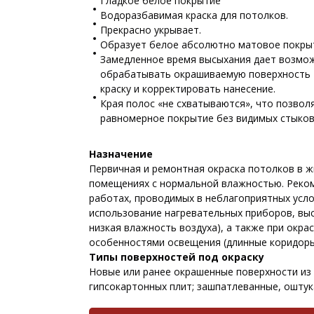
Гладкое белое покрытие
Водоразбавимая краска для потолков.
Прекрасно укрывает.
Образует белое абсолютно матовое покры
Замедленное время высыхания дает возмо
обрабатывать окрашиваемую поверхность 
краску и корректировать нанесение.
Края полос «не схватываются», что позвол
равномерное покрытие без видимых стыков
Назначение
Первичная и ремонтная окраска потолков в 
помещениях с нормальной влажностью. Реком
работах, проводимых в неблагоприятных усло
использование нагревательных приборов, вы
низкая влажность воздуха), а также при окра
особенностями освещения (длинные коридоры
Типы поверхностей под окраску
Новые или ранее окрашенные поверхности из 
гипсокартонных плит; зашпатлеванные, оштук