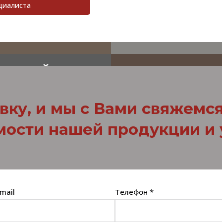
циалиста
И И КОЛЕРОВКА
ОБОИ
АТИВНЫЙ КИРПИЧ
НАПОЛЬНЫЕ ПО
вку, и мы с Вами свяжемс
мости нашей продукции и 
mail
Телефон *