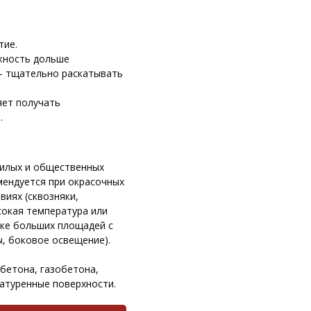
тие.
жность дольше
- тщательно раскатывать
яет получать
.
жилых и общественных
ендуется при окрасочных
виях (сквозняки,
сокая температура или
ске больших площадей с
, боковое освещение).
бетона, газобетона,
атуренные поверхности.