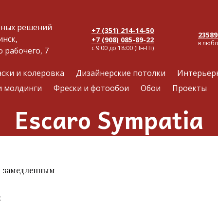
рных решений
+7 (351) 214-14-50
23589
инск,
+7 (908) 085-89-22
в люб
с 9:00 до 18:00 (Пн-Пт)
о рабочего, 7
аски и колеровка
Дизайнерские потолки
Интерьер
и молдинги
Фрески и фотообои
Обои
Проекты
Escaro Sympatia
с замедленным
с